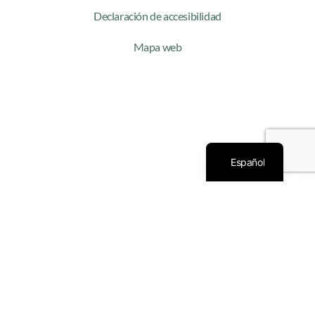
Declaración de accesibilidad
Mapa web
Català
Español
CONTACTO
+34 659 565 965
Shuidao.mtc.barcelona@gmail.com
@shuidao.mtc.barcelona