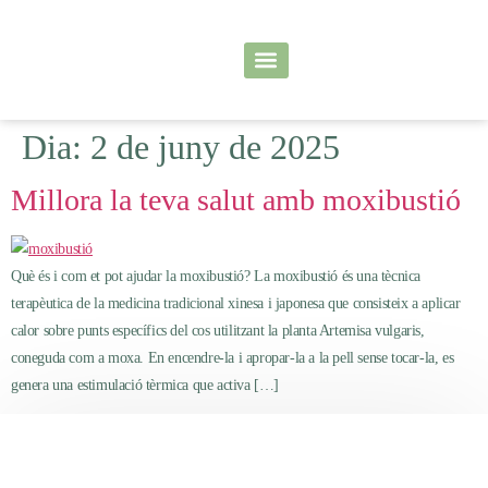
Serveis principals
Les meves sessions
Dia:
2 de juny de 2025
Millora la teva salut amb moxibustió
Què és i com et pot ajudar la moxibustió? La moxibustió és una tècnica
terapèutica de la medicina tradicional xinesa i japonesa que consisteix a aplicar
calor sobre punts específics del cos utilitzant la planta Artemisa vulgaris,
coneguda com a moxa. En encendre-la i apropar-la a la pell sense tocar-la, es
genera una estimulació tèrmica que activa […]