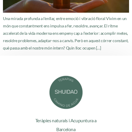
Una mirada profunda a l'enllaç entre emoció i vibració floral Vivim en un
món que constantment ens impulsa a fer, resoldre, avançar. El ritme
accelerat de la vida moderna ens empeny cap a l'exterior: acomplir metes,
resoldre problemes, adaptar-nos a canvis. Però en aquest córrer constant,
què passa amb el nostre món intern? Quin lloc ocupen […]
Teràpies naturals i Acupuntura a
Barcelona