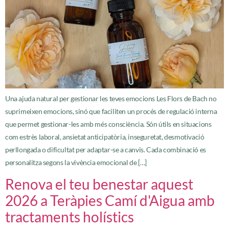
Una ajuda natural per gestionar les teves emocions Les Flors de Bach no
suprimeixen emocions, sinó que faciliten un procés de regulació interna
que permet gestionar-les amb més consciència. Són útils en situacions
com estrès laboral, ansietat anticipatòria, inseguretat, desmotivació
perllongada o dificultat per adaptar-se a canvis. Cada combinació es
personalitza segons la vivència emocional de […]
Renova el teu benestar aquest
2026 a Teràpies Camí d'Aigua amb
tractaments holístics