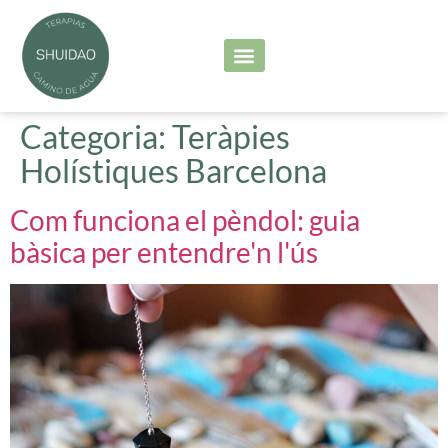
Serveis principals
Les meves sessions
Categoria:
Teràpies
Holístiques Barcelona
Com funciona el pèndol: guia
bàsica per entendre'n l'ús