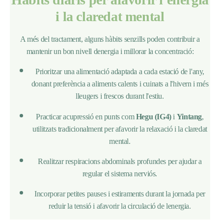
i la claredat mental
A més del tractament, alguns hàbits senzills poden contribuir a
mantenir un bon nivell denergia i millorar la concentració:
Prioritzar una alimentació adaptada a cada estació de l'any,
donant preferència a aliments calents i cuinats a l'hivern i més
lleugers i frescos durant l'estiu.
Practicar acupressió en punts com
Hegu (IG4)
i
Yintang
,
utilitzats tradicionalment per afavorir la relaxació i la claredat
mental.
Realitzar respiracions abdominals profundes per ajudar a
regular el sistema nerviós.
Incorporar petites pauses i estiraments durant la jornada per
reduir la tensió i afavorir la circulació de lenergia.