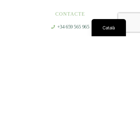
CONTACTE
Español
+34 659 565 965
Català
Shuidao.mtc.barcelona@gmail.com
@shuidao.mtc.barcelona