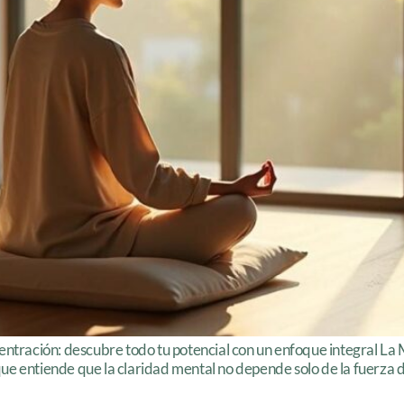
entración: descubre todo tu potencial con un enfoque integral La M
e entiende que la claridad mental no depende solo de la fuerza de 