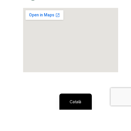
Español
Català