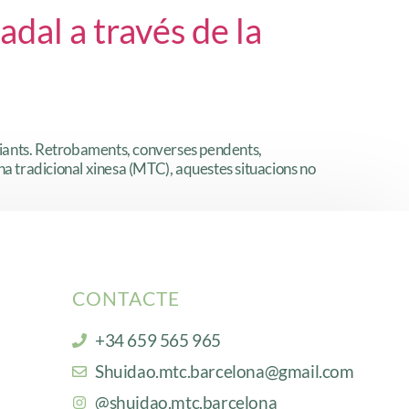
dal a través de la
fiants. Retrobaments, converses pendents,
na tradicional xinesa (MTC), aquestes situacions no
CONTACTE
+34 659 565 965
Shuidao.mtc.barcelona@gmail.com
@shuidao.mtc.barcelona