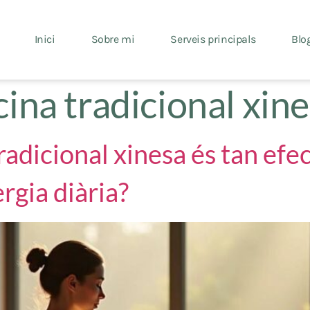
Inici
Sobre mi
Serveis principals
Blo
ina tradicional xin
radicional xinesa és tan ef
ergia diària?