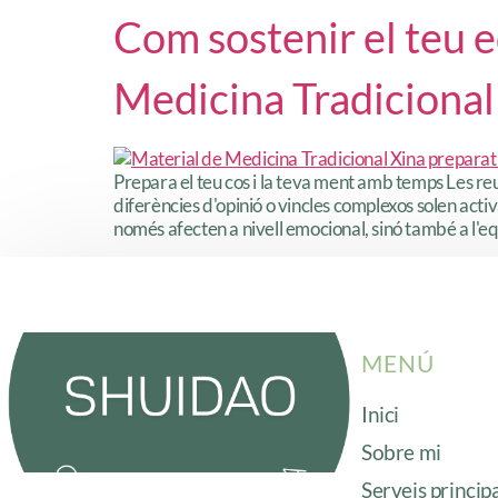
Com sostenir el teu e
Medicina Tradicional
Prepara el teu cos i la teva ment amb temps Les 
diferències d'opinió o vincles complexos solen act
només afecten a nivell emocional, sinó també a l'e
MENÚ
Inici
Sobre mi
Serveis princip