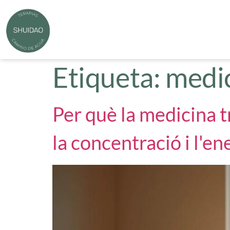
Etiqueta:
medic
Per què la medicina t
la concentració i l'en