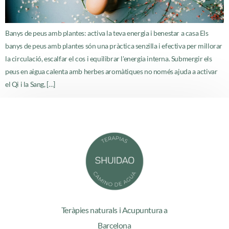
Banys de peus amb plantes: activa la teva energia i benestar a casa Els
banys de peus amb plantes són una pràctica senzilla i efectiva per millorar
la circulació, escalfar el cos i equilibrar l'energia interna. Submergir els
peus en aigua calenta amb herbes aromàtiques no només ajuda a activar
el Qi i la Sang, […]
Teràpies naturals i Acupuntura a
Barcelona