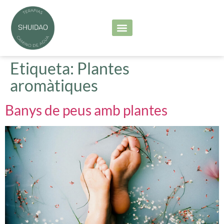
Serveis principals
Les meves sessions
Etiqueta:
Plantes
aromàtiques
Banys de peus amb plantes