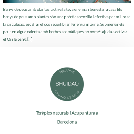
Banys de peus amb plantes: activa la teva energia i benestar a casa Els
banys de peus amb plantes són una pràctica senzilla i efectiva per millorar
la circulació, escalfar el cos i equilibrar l'energia interna. Submergir els
peus en aigua calenta amb herbes aromàtiques no només ajuda a activar
el Qi i la Sang, […]
Teràpies naturals i Acupuntura a
Barcelona