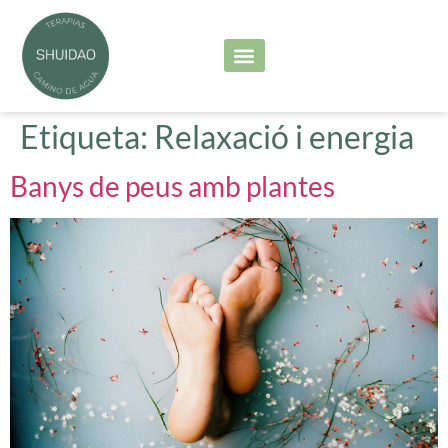
Serveis principals
Les meves sessions
Etiqueta:
Relaxació i energia
Banys de peus amb plantes