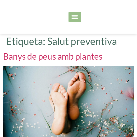
Serveis principals
Les meves sessions
Etiqueta:
Salut preventiva
Banys de peus amb plantes