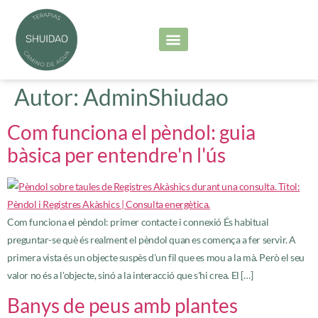
Serveis principals
Les meves sessions
Autor:
AdminShiudao
Com funciona el pèndol: guia
bàsica per entendre'n l'ús
Com funciona el pèndol: primer contacte i connexió És habitual
preguntar-se què és realment el pèndol quan es comença a fer servir. A
primera vista és un objecte suspès d'un fil que es mou a la mà. Però el seu
valor no és a l'objecte, sinó a la interacció que s'hi crea. El […]
Banys de peus amb plantes