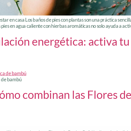
star en casa Los baños de pies con plantas son una práctica sencilla
 pies en agua caliente con hierbas aromáticas no solo ayuda a activ
ación energética: activa tu 
ca de bambú
ómo combinan las Flores de 