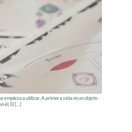
empieza a utilizar. A primera vista es un objeto
 él. El […]